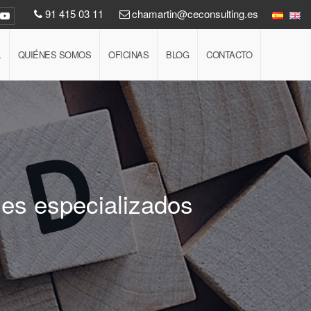
91 415 03 11
chamartin@ceconsulting.es
L
QUIÉNES SOMOS
OFICINAS
BLOG
CONTACTO
les especializados